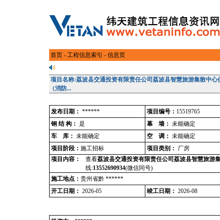
首页
-
工程信息索引
- 信息页
项目名称:荔波县交通投资有限责任公司荔波县智慧旅游集散中心
（消防...
发布日期：
******
项目编号：
15519765
钢 结 构：
是
幕 墙：
未能确定
车 库：
未能确定
空 调：
未能确定
项目阶段：
施工招标
项目类别：
厂房
项目内容：
查看
荔波县交通投资有限责任公司荔波县智慧旅游集
线:
13552690934
(微信同号)
施工地点：
贵州省黔 ******
开工日期：
2026-05
竣工日期：
2026-08