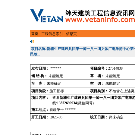
首页
-
工程信息索引
- 信息页
项目名称:新疆生产建设兵团第十师一八一团文体广电旅游中心第十
民牧...
发布日期：
******
项目编号：
27514838
钢 结 构：
未能确定
幕 墙：
未能确定
车 库：
未能确定
空 调：
未能确定
项目阶段：
施工招标
项目类别：
不包含在上述类
项目内容：
查看
新疆生产建设兵团第十师一八一团文体广电旅游中
线:
13552690934
(微信同号)
施工地点：
新疆第十 ******
开工日期：
2026-05
竣工日期：
尚未确定