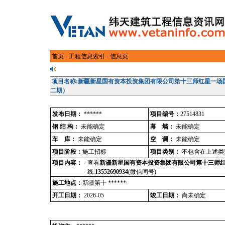
首页
-
工程信息索引
- 信息页
项目名称:新疆新星国有资本投资集团有限公司第十三师红星一场
二期）
发布日期：
******
项目编号：
27514831
钢 结 构：
未能确定
幕 墙：
未能确定
车 库：
未能确定
空 调：
未能确定
项目阶段：
施工招标
项目类别：
不包含在上述类
项目内容：
查看
新疆新星国有资本投资集团有限公司第十三师
线:
13552690934
(微信同号)
施工地点：
新疆第十 ******
开工日期：
2026-05
竣工日期：
尚未确定