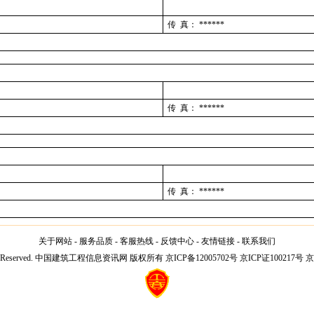
传 真：
******
传 真：
******
传 真：
******
关于网站
-
服务品质
-
客服热线
-
反馈中心
-
友情链接
-
联系我们
l Rights Reserved. 中国建筑工程信息资讯网 版权所有 京ICP备12005702号 京ICP证100217号 