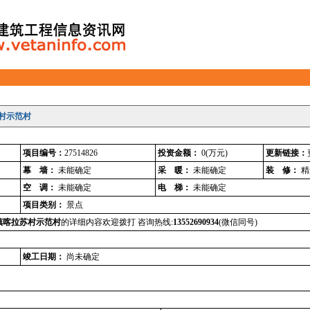
村示范村
项目编号：
27514826
投资金额：
0
(万元)
更新链接：
幕 墙：
未能确定
采 暖：
未能确定
装 修：
精
空 调：
未能确定
电 梯：
未能确定
项目类别：
景点
镇喀拉苏村示范村
的详细内容欢迎拨打 咨询热线:
13552690934
(微信同号)
竣工日期：
尚未确定