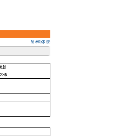
追求独家报道的品质 助您掌握中国大陆最新建设动态,把握无限商机!
更新
装修