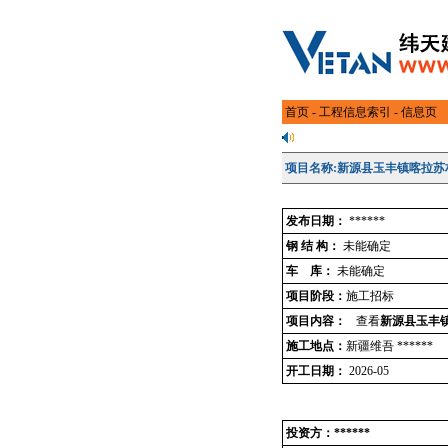
首页
-
工程信息索引
- 信息页
项目名称:新源县玉丰镇喀拉苏
发布日期：
******
钢 结 构：
未能确定
车 库：
未能确定
项目阶段：
施工招标
项目内容：
查看
新源县玉丰
施工地点：
新疆维吾 ******
开工日期：
2026-05
投资方：******