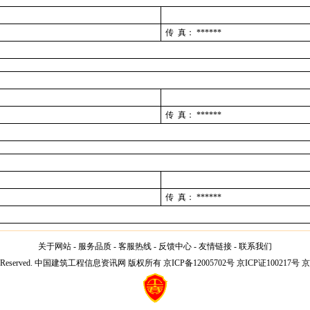
传 真：
******
传 真：
******
传 真：
******
关于网站
-
服务品质
-
客服热线
-
反馈中心
-
友情链接
-
联系我们
l Rights Reserved. 中国建筑工程信息资讯网 版权所有 京ICP备12005702号 京ICP证100217号 