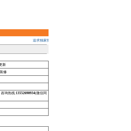
追求独家报道的品质 助您掌握中国大陆最新建设动态,把握无限商机
更新
装修
咨询热线:
13552690934
(微信同