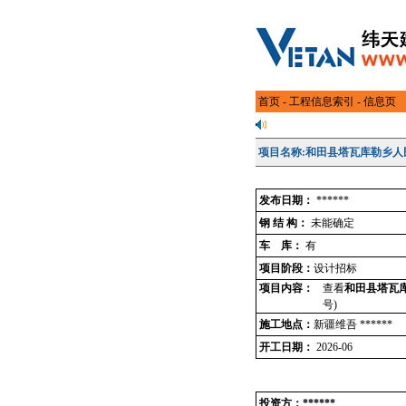
首页
-
工程信息索引
- 信息页
项目名称:和田县塔瓦库勒乡人
发布日期：
******
钢 结 构：
未能确定
车 库：
有
项目阶段：
设计招标
项目内容：
查看
和田县塔瓦库
号)
施工地点：
新疆维吾 ******
开工日期：
2026-06
投资方：******