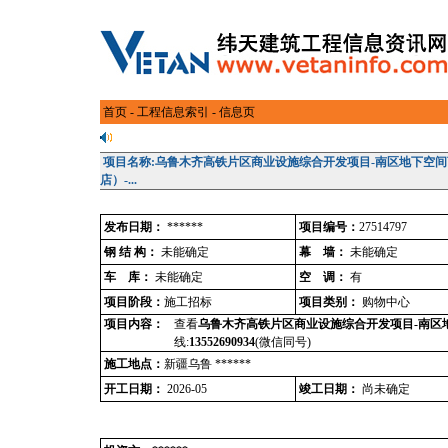
首页
-
工程信息索引
- 信息页
项目名称:乌鲁木齐高铁片区商业设施综合开发项目-南区地下空
店）-...
发布日期：
******
项目编号：
27514797
钢 结 构：
未能确定
幕 墙：
未能确定
车 库：
未能确定
空 调：
有
项目阶段：
施工招标
项目类别：
购物中心
项目内容：
查看
乌鲁木齐高铁片区商业设施综合开发项目-南区地
线:
13552690934
(微信同号)
施工地点：
新疆乌鲁 ******
开工日期：
2026-05
竣工日期：
尚未确定