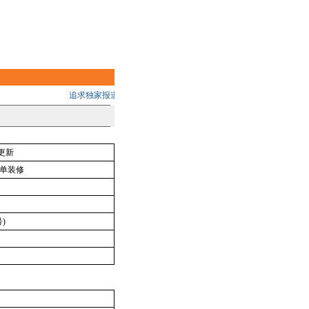
追求独家报道的品质 助您掌握中国大陆最新建设动态,把握无限商机!
更新
单装修
)