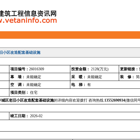
老旧小区改造配套基础设施
项目编号：
26016309
投资金额：
2128
(万元)
更新链接：
幕 墙：
未能确定
采 暖：
未能确定
装 修：
简
空 调：
未能确定
电 梯：
有
项目类别：
住宅
4年城区老旧小区改造配套基础设施
的详细内容欢迎拨打 咨询热线:
13552690934
(微信同号
竣工日期：
2026-02