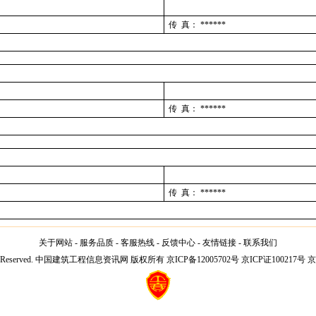
传 真：
******
传 真：
******
传 真：
******
关于网站
-
服务品质
-
客服热线
-
反馈中心
-
友情链接
-
联系我们
l Rights Reserved. 中国建筑工程信息资讯网 版权所有 京ICP备12005702号 京ICP证100217号 