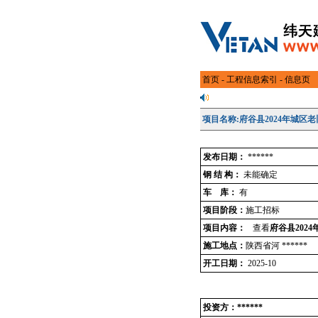
首页
-
工程信息索引
- 信息页
项目名称:府谷县2024年城区
发布日期：
******
钢 结 构：
未能确定
车 库：
有
项目阶段：
施工招标
项目内容：
查看
府谷县202
施工地点：
陕西省河 ******
开工日期：
2025-10
投资方：******