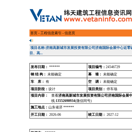
首页
-
工程信息索引
- 信息页
项目名称:济南高新城市发展投资有限公司济南国际会展中心近零
目、高...
发布日期：
******
项目编号：
24546729
钢 结 构：
未能确定
幕 墙：
未能确定
车 库：
有
空 调：
未能确定
项目阶段：
设计
项目类别：
停车场
项目内容：
查看
济南高新城市发展投资有限公司济南国际会展中
线:
13552690934
(微信同号)
施工地点：
山东省济 ******
开工日期：
2026-06
竣工日期：
2027-12