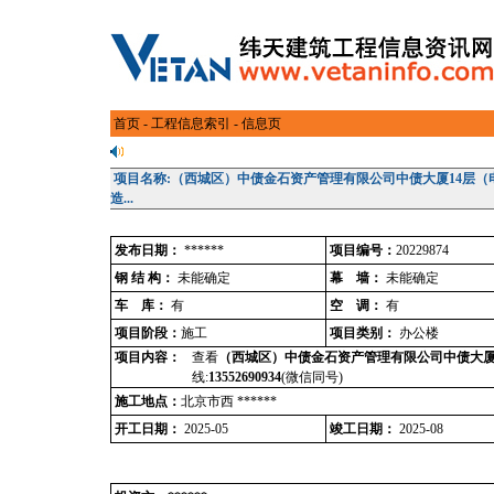
首页
-
工程信息索引
- 信息页
项目名称:（西城区）中债金石资产管理有限公司中债大厦14层（
造...
发布日期：
******
项目编号：
20229874
钢 结 构：
未能确定
幕 墙：
未能确定
车 库：
有
空 调：
有
项目阶段：
施工
项目类别：
办公楼
项目内容：
查看
（西城区）中债金石资产管理有限公司中债大厦14
线:
13552690934
(微信同号)
施工地点：
北京市西 ******
开工日期：
2025-05
竣工日期：
2025-08