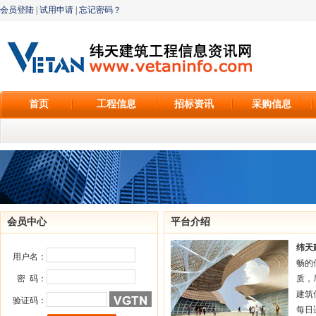
会员登陆
|
试用申请
|
忘记密码？
首页
工程信息
招标资讯
采购信息
会员中心
平台介绍
纬天
用户名：
畅的
密 码：
质，
建筑
验证码：
每日