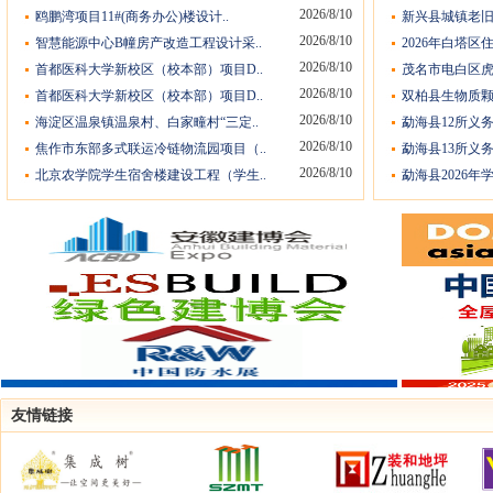
2026/8/10
鸥鹏湾项目11#(商务办公)楼设计..
新兴县城镇老旧
2026/8/10
智慧能源中心B幢房产改造工程设计采..
2026年白塔区
2026/8/10
首都医科大学新校区（校本部）项目D..
茂名市电白区虎
2026/8/10
首都医科大学新校区（校本部）项目D..
双柏县生物质颗
2026/8/10
海淀区温泉镇温泉村、白家疃村“三定..
勐海县12所义
2026/8/10
焦作市东部多式联运冷链物流园项目（..
勐海县13所义
2026/8/10
北京农学院学生宿舍楼建设工程（学生..
勐海县2026年
友情链接