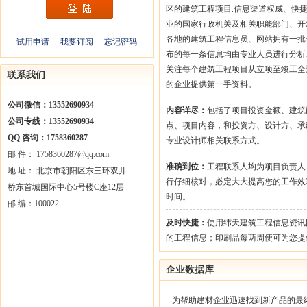
区的建筑工程项目.信息渠道权威、快
业的国家行政机关及相关职能部门、开
各地的建筑工程信息员、网站拥有一批
试用申请
我要订阅
忘记密码
布的每一条信息均由专业人员进行分析
关注每个建筑工程项目从立项至竣工全
联系我们
的企业提供第一手资料。
公司微信：13552690934
内容详尽：
包括了项目投资金额、建筑
公司专线：13552690934
点、项目内容，和投资方、设计方、承
QQ 咨询：1758360287
专业设计师相关联系方式。
邮 件： 1758360287@qq.com
准确到位：
工程联系人均为项目负责人
地 址： 北京市朝阳区东三环双井
行仔细核对，必定大大提高您的工作效
桥东首城国际中心5号楼C座12层
时间。
邮 编：100022
及时快捷：
使用纬天建筑工程信息资讯
的工程信息；印刷品每两周便可为您提
企业数据库
为帮助建材企业迅速找到新产品的最