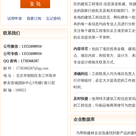
区的建筑工程项目.信息渠道权威、快
业的国家行政机关及相关职能部门、开
各地的建筑工程信息员、网站拥有一批
试用申请
我要订阅
忘记密码
布的每一条信息均由专业人员进行分析
关注每个建筑工程项目从立项至竣工全
联系我们
的企业提供第一手资料。
公司微信：13552690934
内容详尽：
包括了项目投资金额、建筑
公司专线：13552690934
点、项目内容，和投资方、设计方、承
QQ 咨询：1758360287
专业设计师相关联系方式。
邮 件： 1758360287@qq.com
准确到位：
工程联系人均为项目负责人
地 址： 北京市朝阳区东三环双井
行仔细核对，必定大大提高您的工作效
桥东首城国际中心5号楼C座12层
时间。
邮 编：100022
及时快捷：
使用纬天建筑工程信息资讯
的工程信息；印刷品每两周便可为您提
企业数据库
为帮助建材企业迅速找到新产品的最