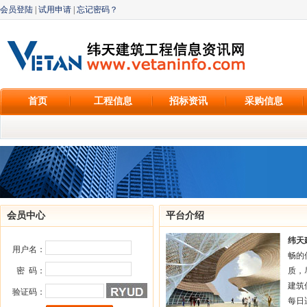
会员登陆
|
试用申请
|
忘记密码？
首页
工程信息
招标资讯
采购信息
会员中心
平台介绍
纬天
用户名：
畅的
密 码：
质，
建筑
验证码：
每日