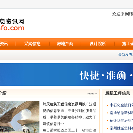
欢迎来到纬
资讯
采购信息
房地产商
设计院所
施工
最新发布工
介绍
最新工程信息
纬天建筑工程信息资讯网
以广泛通
中石化金陵日
畅的信息渠道，专业独到的服务品
南通纳微新材
质，尽善尽美的服务精神，致力于
宿迁华晨房地
建筑信息行业。
常州胜威塑料
每日适时报道全国三十一省市自治