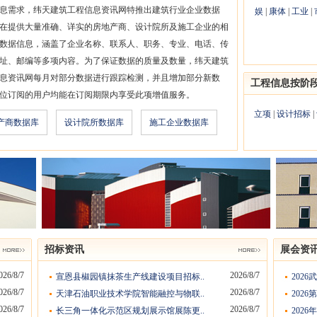
息需求，纬天建筑工程信息资讯网特推出建筑行业企业数据
娱
|
康体
|
工业
|
在提供大量准确、详实的房地产商、设计院所及施工企业的相
数据信息，涵盖了企业名称、联系人、职务、专业、电话、传
址、邮编等多项内容。为了保证数据的质量及数量，纬天建筑
息资讯网每月对部分数据进行跟踪检测，并且增加部分新数
工程信息按阶
位订阅的用户均能在订阅期限内享受此项增值服务。
立项
|
设计招标
|
产商数据库
设计院所数据库
施工企业数据库
招标资讯
展会资
026/8/7
2026/8/7
宣恩县椒园镇抹茶生产线建设项目招标..
202
026/8/7
2026/8/7
天津石油职业技术学院智能融控与物联..
202
026/8/7
2026/8/7
长三角一体化示范区规划展示馆展陈更..
202