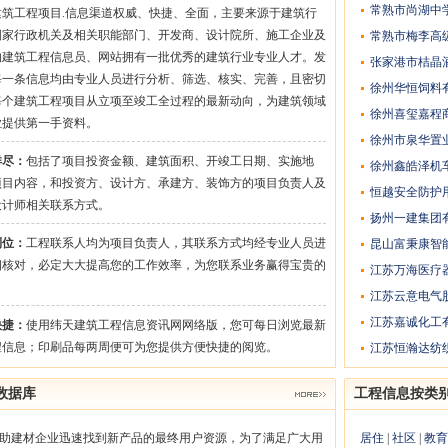
常熟市尚湖中
建筑工程项目.信息渠道权威、快捷、全面，主要来源于建筑行
国家行政机关及相关职能部门、开发商、设计院所、施工企业及
常熟市梅李高
的建筑工程信息员、网站拥有一批优秀的建筑行业专业人才。发
张家港市桔晶
每一条信息均由专业人员进行分析、筛选、核实、完善，且密切
徐州华恒饲料有
每个建筑工程项目从立项至竣工全过程的最新动向，为建筑领域
徐州喜玺嘉程
业提供第一手资料。
徐州市泉华置
详尽：
包括了项目投资金额、建筑面积、开竣工日期、实施地
徐州鑫皓泽机车
项目内容，和投资方、设计方、承建方、装饰方的项目负责人及
恒越安全防护用
设计师相关联系方式。
扬州一建集团有限
到位：
工程联系人均为项目负责人，其联系方式均经专业人员进
昆山富秉康智能
细核对，必定大大提高您的工作效率，为您联系业务赢得宝贵的
江苏万海医疗
。
江苏云意电气
江苏嘉诚化工有
快捷：
使用纬天建筑工程信息资讯网网络版，您可每日浏览最新
程信息；印刷品每两周便可为您提供方便快捷的阅览。
江苏恒瀚达纺织
数据库
工程信息按类
助建材企业迅速找到新产品的最终用户资源，为了满足广大用
居住
|
社区
|
教育