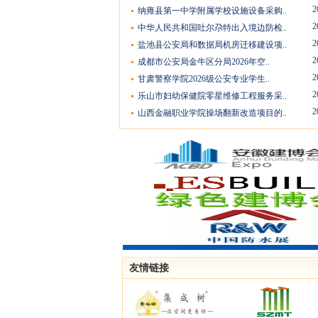
2
纳雍县第一中学附属学校设施设备采购..
2
中华人民共和国吐尔尕特出入境边防检..
2
盐池县公安局和数据局机房迁移建设项..
2
成都市公安局金牛区分局2026年空..
2
甘肃警察学院2026级公安专业学生..
2
乐山市妇幼保健院零星维修工程服务采..
2
山西金融职业学院操场翻新改造项目的..
友情链接