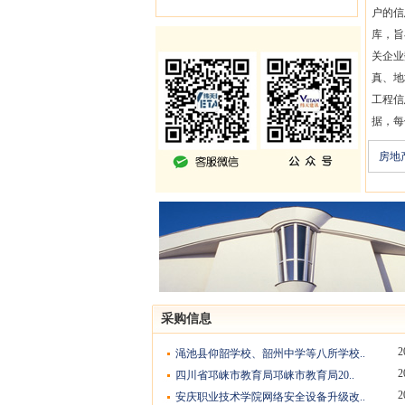
户的信
库，旨
关企业
真、地
工程信
据，每
房地
采购信息
2
渑池县仰韶学校、韶州中学等八所学校..
2
四川省邛崃市教育局邛崃市教育局20..
2
安庆职业技术学院网络安全设备升级改..