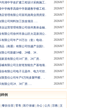
2026/8/7
学尚湖中学改扩建工程设计采购施工..
2026/8/7
级中学梅李高级中学新建教学楼工程..
2026/8/7
酒店管理有限公司富民路商业用房室..
2026/8/7
限公司饲料加工技改项目…..
2026/8/7
商业运营管理有限公司徐州奥体金融..
2026/8/7
业有限公司徐州市泉山区火花泉润公..
2026/8/7
有限公司年产16万台（套）电动..
2026/8/7
品（南通）有限公司恒越产业园1..
2026/8/7
公司新建1#楼、2#楼、3#..
2026/8/7
家居有限公司1#厂房、2#厂房..
2026/8/7
器械有限公司注射笔智能生产基地项..
2026/8/7
股份有限公司电子元器件、电力可控..
2026/8/7
限责任公司年产6万吨多聚甲醛、..
2026/8/7
有限公司2#、3#厂房…..
别样例
|
餐饮住宿
|
零售
|
医疗保健
|
办公
|
公共
|
宗教
|
文