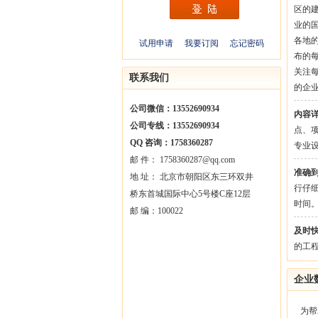
区的
业的
各地
试用申请
我要订阅
忘记密码
布的
关注
联系我们
的企
公司微信：13552690934
内容
公司专线：13552690934
点、
QQ 咨询：1758360287
专业
邮 件： 1758360287@qq.com
准确
地 址： 北京市朝阳区东三环双井
行仔
桥东首城国际中心5号楼C座12层
时间
邮 编：100022
及时
的工
企业
为帮