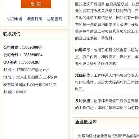
区的建筑工程项目.信息渠道权威、快
业的国家行政机关及相关职能部门、开
各地的建筑工程信息员、网站拥有一批
试用申请
我要订阅
忘记密码
布的每一条信息均由专业人员进行分析
关注每个建筑工程项目从立项至竣工全
联系我们
的企业提供第一手资料。
公司微信：13552690934
内容详尽：
包括了项目投资金额、建筑
公司专线：13552690934
点、项目内容，和投资方、设计方、承
QQ 咨询：1758360287
专业设计师相关联系方式。
邮 件： 1758360287@qq.com
准确到位：
工程联系人均为项目负责人
地 址： 北京市朝阳区东三环双井
行仔细核对，必定大大提高您的工作效
桥东首城国际中心5号楼C座12层
时间。
邮 编：100022
及时快捷：
使用纬天建筑工程信息资讯
的工程信息；印刷品每两周便可为您提
企业数据库
为帮助建材企业迅速找到新产品的最