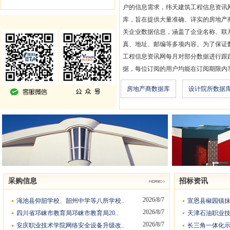
户的信息需求，纬天建筑工程信息资讯
库，旨在提供大量准确、详实的房地产
关企业数据信息，涵盖了企业名称、联
真、地址、邮编等多项内容。为了保证
工程信息资讯网每月对部分数据进行跟
据，每位订阅的用户均能在订阅期限内
房地产商数据库
设计院所数据
采购信息
招标资讯
2026/8/7
渑池县仰韶学校、韶州中学等八所学校..
宣恩县椒园镇抹
2026/8/7
四川省邛崃市教育局邛崃市教育局20..
天津石油职业技
2026/8/7
安庆职业技术学院网络安全设备升级改..
长三角一体化示