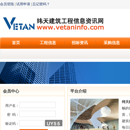
会员登陆
|
试用申请
|
忘记密码？
首页
工程信息
招标资讯
采购信息
会员中心
平台介绍
纬天
用户名：
畅的
密 码：
质，
建筑
验证码：
每日