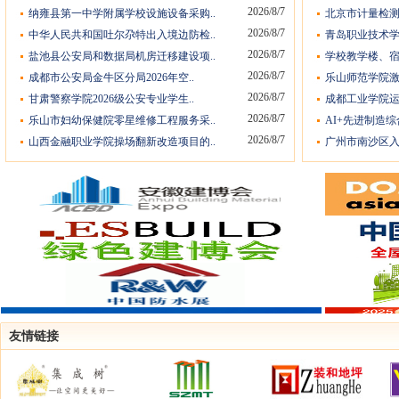
2026/8/7
纳雍县第一中学附属学校设施设备采购..
北京市计量检测
2026/8/7
中华人民共和国吐尔尕特出入境边防检..
青岛职业技术学
2026/8/7
盐池县公安局和数据局机房迁移建设项..
学校教学楼、宿
2026/8/7
成都市公安局金牛区分局2026年空..
乐山师范学院激
2026/8/7
甘肃警察学院2026级公安专业学生..
成都工业学院运
2026/8/7
乐山市妇幼保健院零星维修工程服务采..
AI+先进制造综
2026/8/7
山西金融职业学院操场翻新改造项目的..
广州市南沙区入
友情链接