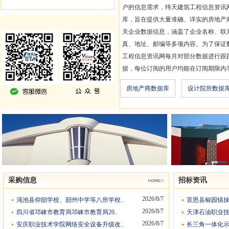
户的信息需求，纬天建筑工程信息资讯
库，旨在提供大量准确、详实的房地产
关企业数据信息，涵盖了企业名称、联
真、地址、邮编等多项内容。为了保证
工程信息资讯网每月对部分数据进行跟
据，每位订阅的用户均能在订阅期限内
房地产商数据库
设计院所数据
采购信息
招标资讯
2026/8/7
渑池县仰韶学校、韶州中学等八所学校..
宣恩县椒园镇抹
2026/8/7
四川省邛崃市教育局邛崃市教育局20..
天津石油职业技
2026/8/7
安庆职业技术学院网络安全设备升级改..
长三角一体化示