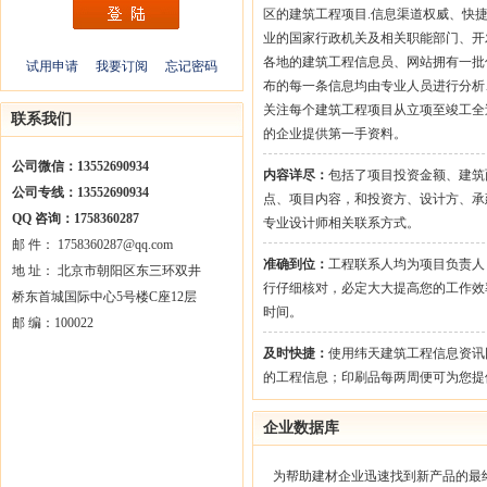
区的建筑工程项目.信息渠道权威、快
业的国家行政机关及相关职能部门、开
各地的建筑工程信息员、网站拥有一批
试用申请
我要订阅
忘记密码
布的每一条信息均由专业人员进行分析
关注每个建筑工程项目从立项至竣工全
联系我们
的企业提供第一手资料。
公司微信：13552690934
内容详尽：
包括了项目投资金额、建筑
公司专线：13552690934
点、项目内容，和投资方、设计方、承
QQ 咨询：1758360287
专业设计师相关联系方式。
邮 件： 1758360287@qq.com
准确到位：
工程联系人均为项目负责人
地 址： 北京市朝阳区东三环双井
行仔细核对，必定大大提高您的工作效
桥东首城国际中心5号楼C座12层
时间。
邮 编：100022
及时快捷：
使用纬天建筑工程信息资讯
的工程信息；印刷品每两周便可为您提
企业数据库
为帮助建材企业迅速找到新产品的最