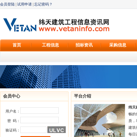
会员登陆
|
试用申请
|
忘记密码？
首页
工程信息
招标资讯
采购信息
会员中心
平台介绍
纬天
用户名：
畅的
密 码：
质，
建筑
验证码：
每日