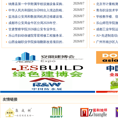
2026/8/7
纳雍县第一中学附属学校设施设备采购..
北京市计量检测
2026/8/7
中华人民共和国吐尔尕特出入境边防检..
青岛职业技术学
2026/8/7
盐池县公安局和数据局机房迁移建设项..
学校教学楼、宿
2026/8/7
成都市公安局金牛区分局2026年空..
乐山师范学院激
2026/8/7
甘肃警察学院2026级公安专业学生..
成都工业学院运
2026/8/7
乐山市妇幼保健院零星维修工程服务采..
AI+先进制造综
2026/8/7
山西金融职业学院操场翻新改造项目的..
广州市南沙区入
友情链接