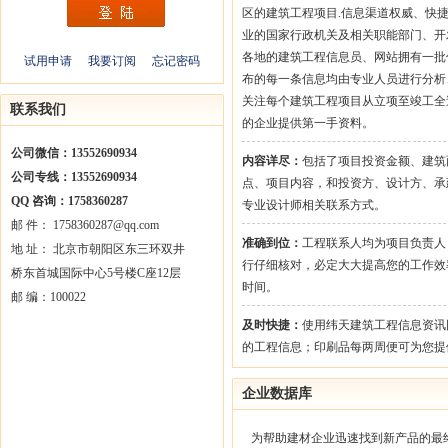
区的建筑工程项目.信息渠道权威、快
业的国家行政机关及相关职能部门、开
各地的建筑工程信息员、网站拥有一批
试用申请
我要订阅
忘记密码
布的每一条信息均由专业人员进行分析
关注每个建筑工程项目从立项至竣工全
联系我们
的企业提供第一手资料。
公司微信：13552690934
内容详尽：
包括了项目投资金额、建筑
公司专线：13552690934
点、项目内容，和投资方、设计方、承
QQ 咨询：1758360287
专业设计师相关联系方式。
邮 件： 1758360287@qq.com
准确到位：
工程联系人均为项目负责人
地 址： 北京市朝阳区东三环双井
行仔细核对，必定大大提高您的工作效
桥东首城国际中心5号楼C座12层
时间。
邮 编：100022
及时快捷：
使用纬天建筑工程信息资讯
的工程信息；印刷品每两周便可为您提
企业数据库
为帮助建材企业迅速找到新产品的最