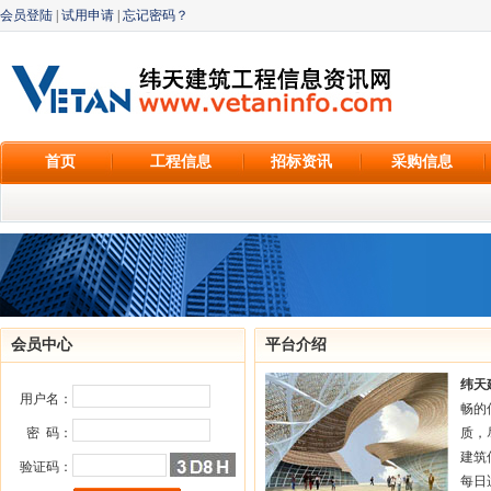
会员登陆
|
试用申请
|
忘记密码？
首页
工程信息
招标资讯
采购信息
会员中心
平台介绍
纬天
用户名：
畅的
密 码：
质，
建筑
验证码：
每日