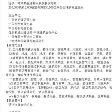
提供一站式精品建材采购及解决方案
210,000平米
2,000家参展商150,000名来自全球的专业观众
主办单位
中国旅游饭店业协会
中国百货商业协会
中国照明电器协会
住房和城乡建设部·中国建筑文化中心
中国食品土畜进出口商会
上海博华国际展览有限公司
【展览范围】
E1
卫浴及整体解决方案、整体浴室、智能马桶、浴室柜、淋浴房、智能浴镜、
E2
陶瓷、地板、地毯、地坪、石材、马赛克、户外家具、集装箱、房车、遮阳
E3
墙面装饰及整体家居、建筑装饰、室内室外装饰、装饰板材、墙纸、墙布及
E4
工程设计、装配式内装、集成吊顶系统；新风净化及空气治理
、暖通设备、
E5
照明灯饰及智能控制系统：建筑照明、景观照明、酒店及商业照明、装饰灯
E6
智慧酒店及商业空间、智能门锁、影音系统、机器人、智能影音系统、智能
显示屏、音响及播放系统等；
E7
智慧酒店馆：智能门锁、影音系统、机器人、智能客控系统、自助入住系统
W3
酒店布草馆：酒店制服系列、餐厅布草、床上用品、装饰布艺、浴室系列
W4
客房用品及综合、IT及安防馆：酒店布草、易耗品、酒店客房用品综合、
能控制、酒店管理公司、酒店品牌等
W5
客房用品馆：易耗品、有偿用品、竹藤漆制品、有机玻璃制品、皮具制品
【参展费用】
请咨询展会组织方。