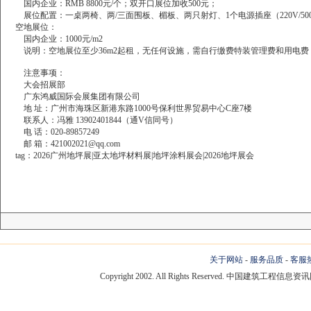
国内企业：RMB
8800元/个；双开口展位加收500元；
展位配置：一桌两椅、两/三面围板、楣板、两只射灯、1个电源插座（220V/50
空地展位：
国内企业：1000元/m2
说明：空地展位至少36m2起租，无任何设施，需自行缴费特装管理费和用电费
注意事项：
大会招展部
广东鸿威国际会展集团有限公司
地
址：广州市海珠区新港东路1000号保利世界贸易中心C座7楼
联系人：冯雅
13902401844（通V信同号）
电
话：020-89857249
邮
箱：421002021@qq.com
tag：2026广州地坪展|亚太地坪材料展|地坪涂料展会|2026地坪展会
关于网站
-
服务品质
-
客服
Copyright 2002. All Rights Reserved. 中国建筑工程