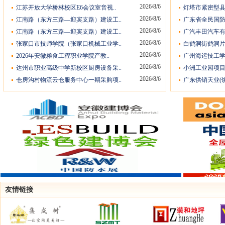
2026/8/6
江苏开放大学桥林校区E6会议室音视..
灯塔市紧密型县
2026/8/6
江南路（东方三路—迎宾支路）建设工..
广东省全民国防
2026/8/6
江南路（东方三路—迎宾支路）建设工..
广汽丰田汽车有
2026/8/6
张家口市技师学院（张家口机械工业学..
白鹤洞街鹤洞片
2026/8/6
2026年安徽粮食工程职业学院产教..
广州海运技工学
2026/8/6
达州市职业高级中学新校区厨房设备采..
小洲工业园项目
2026/8/6
仓房沟村物流云仓服务中心一期采购项..
广东供销天业(饶
友情链接