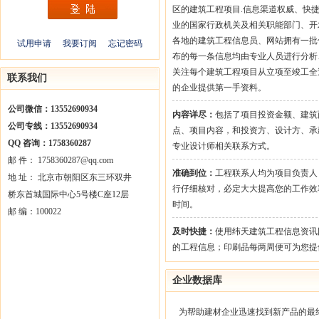
区的建筑工程项目.信息渠道权威、快
业的国家行政机关及相关职能部门、开
各地的建筑工程信息员、网站拥有一批
试用申请
我要订阅
忘记密码
布的每一条信息均由专业人员进行分析
关注每个建筑工程项目从立项至竣工全
联系我们
的企业提供第一手资料。
公司微信：13552690934
内容详尽：
包括了项目投资金额、建筑
公司专线：13552690934
点、项目内容，和投资方、设计方、承
QQ 咨询：1758360287
专业设计师相关联系方式。
邮 件： 1758360287@qq.com
准确到位：
工程联系人均为项目负责人
地 址： 北京市朝阳区东三环双井
行仔细核对，必定大大提高您的工作效
桥东首城国际中心5号楼C座12层
时间。
邮 编：100022
及时快捷：
使用纬天建筑工程信息资讯
的工程信息；印刷品每两周便可为您提
企业数据库
为帮助建材企业迅速找到新产品的最