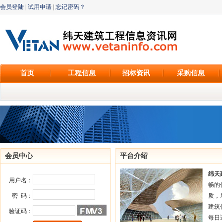
会员登陆
|
试用申请
|
忘记密码？
首页
工程信息
招标资讯
采购信息
会员中心
平台介绍
纬天
用户名：
畅的
密 码：
质，
建筑
验证码：
每日