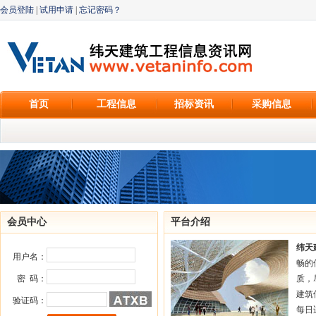
会员登陆
|
试用申请
|
忘记密码？
首页
工程信息
招标资讯
采购信息
会员中心
平台介绍
纬天
用户名：
畅的
密 码：
质，
建筑
验证码：
每日