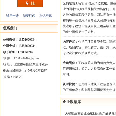
区的建筑工程项目.信息渠道权威、快
业的国家行政机关及相关职能部门、开
各地的建筑工程信息员、网站拥有一批
试用申请
我要订阅
忘记密码
布的每一条信息均由专业人员进行分析
关注每个建筑工程项目从立项至竣工全
联系我们
的企业提供第一手资料。
公司微信：13552690934
内容详尽：
包括了项目投资金额、建筑
公司专线：13552690934
点、项目内容，和投资方、设计方、承
QQ 咨询：1758360287
专业设计师相关联系方式。
邮 件： 1758360287@qq.com
准确到位：
工程联系人均为项目负责人
地 址： 北京市朝阳区东三环双井
行仔细核对，必定大大提高您的工作效
桥东首城国际中心5号楼C座12层
时间。
邮 编：100022
及时快捷：
使用纬天建筑工程信息资讯
的工程信息；印刷品每两周便可为您提
企业数据库
为帮助建材企业迅速找到新产品的最