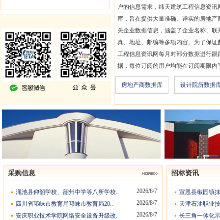
户的信息需求，纬天建筑工程信息资讯
库，旨在提供大量准确、详实的房地产
关企业数据信息，涵盖了企业名称、联
真、地址、邮编等多项内容。为了保证
工程信息资讯网每月对部分数据进行跟
据，每位订阅的用户均能在订阅期限内
房地产商数据库
设计院所数据
采购信息
招标资讯
2026/8/7
渑池县仰韶学校、韶州中学等八所学校..
宣恩县椒园镇抹
2026/8/7
四川省邛崃市教育局邛崃市教育局20..
天津石油职业技
2026/8/7
安庆职业技术学院网络安全设备升级改..
长三角一体化示