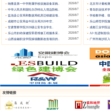
2026/8/7
纳雍县第一中学附属学校设施设备采购..
北京市计量检测
2026/8/7
中华人民共和国吐尔尕特出入境边防检..
青岛职业技术学
2026/8/7
盐池县公安局和数据局机房迁移建设项..
学校教学楼、宿
2026/8/7
成都市公安局金牛区分局2026年空..
乐山师范学院激
2026/8/7
甘肃警察学院2026级公安专业学生..
成都工业学院运
2026/8/7
乐山市妇幼保健院零星维修工程服务采..
AI+先进制造综
2026/8/7
山西金融职业学院操场翻新改造项目的..
广州市南沙区入
友情链接