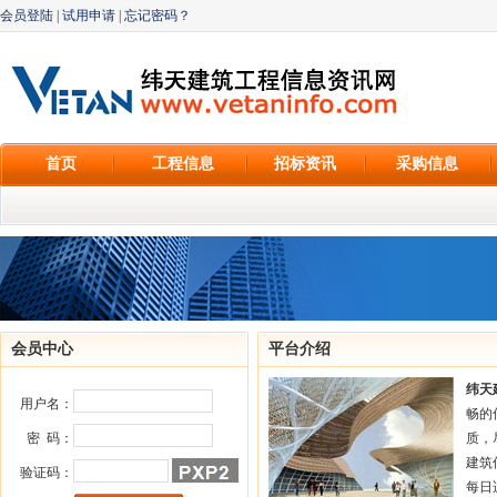
会员登陆
|
试用申请
|
忘记密码？
首页
工程信息
招标资讯
采购信息
会员中心
平台介绍
纬天
用户名：
畅的
密 码：
质，
建筑
验证码：
每日