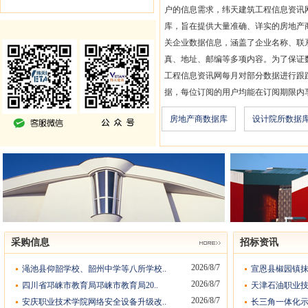
户的信息需求，纬天建筑工程信息资讯
库，旨在提供大量准确、详实的房地产
关企业数据信息，涵盖了企业名称、联
真、地址、邮编等多项内容。为了保证
工程信息资讯网每月对部分数据进行跟
据，每位订阅的用户均能在订阅期限内
房地产商数据库
设计院所数据
采购信息
招标资讯
2026/8/7
渑池县仰韶学校、韶州中学等八所学校..
宣恩县椒园镇抹
2026/8/7
四川省邛崃市教育局邛崃市教育局20..
天津石油职业技
2026/8/7
安庆职业技术学院网络安全设备升级改..
长三角一体化示