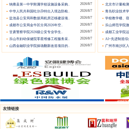
2026/8/7
纳雍县第一中学附属学校设施设备采购..
北京市计量检测
2026/8/7
中华人民共和国吐尔尕特出入境边防检..
青岛职业技术学
2026/8/7
盐池县公安局和数据局机房迁移建设项..
学校教学楼、宿
2026/8/7
成都市公安局金牛区分局2026年空..
乐山师范学院激
2026/8/7
甘肃警察学院2026级公安专业学生..
成都工业学院运
2026/8/7
乐山市妇幼保健院零星维修工程服务采..
AI+先进制造综
2026/8/7
山西金融职业学院操场翻新改造项目的..
广州市南沙区入
友情链接