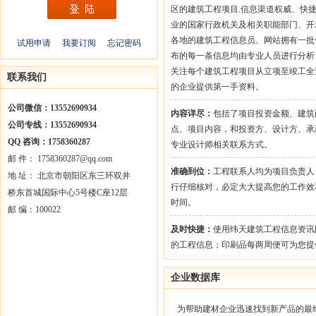
区的建筑工程项目.信息渠道权威、快
业的国家行政机关及相关职能部门、开
各地的建筑工程信息员、网站拥有一批
试用申请
我要订阅
忘记密码
布的每一条信息均由专业人员进行分析
关注每个建筑工程项目从立项至竣工全
联系我们
的企业提供第一手资料。
公司微信：13552690934
内容详尽：
包括了项目投资金额、建筑
公司专线：13552690934
点、项目内容，和投资方、设计方、承
QQ 咨询：1758360287
专业设计师相关联系方式。
邮 件： 1758360287@qq.com
准确到位：
工程联系人均为项目负责人
地 址： 北京市朝阳区东三环双井
行仔细核对，必定大大提高您的工作效
桥东首城国际中心5号楼C座12层
时间。
邮 编：100022
及时快捷：
使用纬天建筑工程信息资讯
的工程信息；印刷品每两周便可为您提
企业数据库
为帮助建材企业迅速找到新产品的最