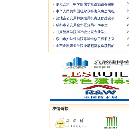
2
纳雍县第一中学附属学校设施设备采购..
2
中华人民共和国吐尔尕特出入境边防检..
2
盐池县公安局和数据局机房迁移建设项..
2
成都市公安局金牛区分局2026年空..
2
甘肃警察学院2026级公安专业学生..
2
乐山市妇幼保健院零星维修工程服务采..
2
山西金融职业学院操场翻新改造项目的..
友情链接