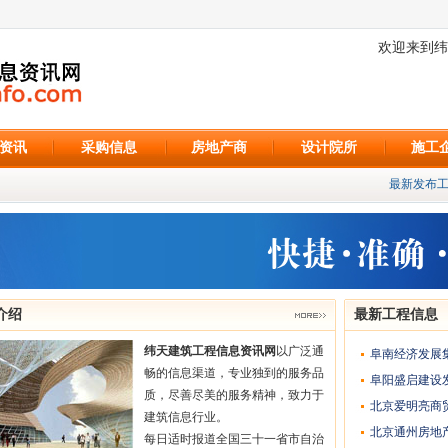
欢迎来到纬
资讯
采购信息
房地产商
设计院所
施工
最新发布工程
介绍
最新工程信息
纬天建筑工程信息资讯网
以广泛通
阜南经济发展集
畅的信息渠道，专业独到的服务品
阜阳盛启建设
质，尽善尽美的服务精神，致力于
北京爱明亮商
建筑信息行业。
北京通州房地
每日适时报道全国三十一省市自治