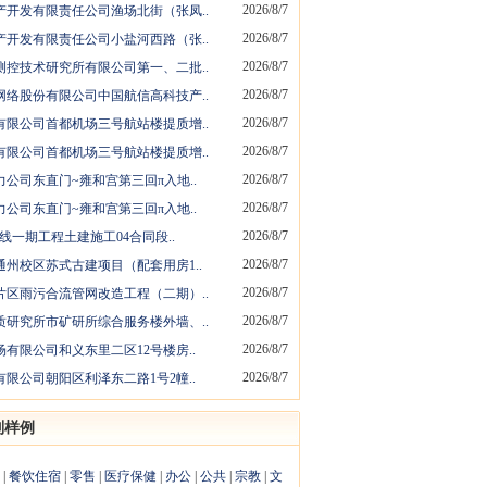
2026/8/7
产开发有限责任公司渔场北街（张凤..
2026/8/7
产开发有限责任公司小盐河西路（张..
2026/8/7
测控技术研究所有限公司第一、二批..
2026/8/7
网络股份有限公司中国航信高科技产..
2026/8/7
有限公司首都机场三号航站楼提质增..
2026/8/7
有限公司首都机场三号航站楼提质增..
2026/8/7
公司东直门~雍和宫第三回π入地..
2026/8/7
公司东直门~雍和宫第三回π入地..
2026/8/7
1线一期工程土建施工04合同段..
2026/8/7
州校区苏式古建项目（配套用房1..
2026/8/7
片区雨污合流管网改造工程（二期）..
2026/8/7
质研究所市矿研所综合服务楼外墙、..
2026/8/7
有限公司和义东里二区12号楼房..
2026/8/7
限公司朝阳区利泽东二路1号2幢..
别样例
|
餐饮住宿
|
零售
|
医疗保健
|
办公
|
公共
|
宗教
|
文