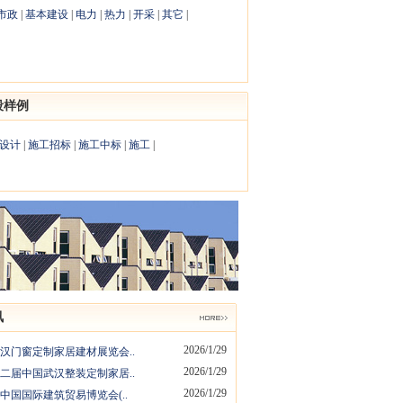
市政
|
基本建设
|
电力
|
热力
|
开采
|
其它
|
段样例
设计
|
施工招标
|
施工中标
|
施工
|
讯
2026/1/29
6武汉门窗定制家居建材展览会..
2026/1/29
6第二届中国武汉整装定制家居..
2026/1/29
6年中国国际建筑贸易博览会(..