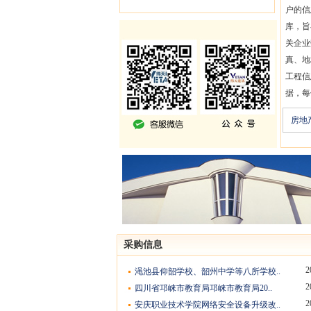
户的信
库，旨
关企业
真、地
工程信
据，每
房地
采购信息
2
渑池县仰韶学校、韶州中学等八所学校..
2
四川省邛崃市教育局邛崃市教育局20..
2
安庆职业技术学院网络安全设备升级改..