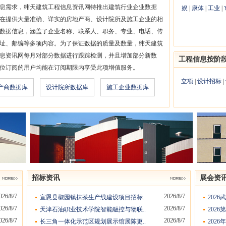
息需求，纬天建筑工程信息资讯网特推出建筑行业企业数据
娱
|
康体
|
工业
|
在提供大量准确、详实的房地产商、设计院所及施工企业的相
数据信息，涵盖了企业名称、联系人、职务、专业、电话、传
址、邮编等多项内容。为了保证数据的质量及数量，纬天建筑
息资讯网每月对部分数据进行跟踪检测，并且增加部分新数
工程信息按阶
位订阅的用户均能在订阅期限内享受此项增值服务。
立项
|
设计招标
|
产商数据库
设计院所数据库
施工企业数据库
招标资讯
展会资
026/8/7
2026/8/7
宣恩县椒园镇抹茶生产线建设项目招标..
202
026/8/7
2026/8/7
天津石油职业技术学院智能融控与物联..
202
026/8/7
2026/8/7
长三角一体化示范区规划展示馆展陈更..
202