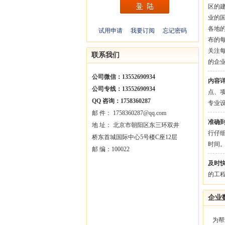
区的
业的
各地
试用申请
我要订阅
忘记密码
布的
关注
联系我们
的企
公司微信：13552690934
内容
公司专线：13552690934
点、
QQ 咨询：1758360287
专业
邮 件： 1758360287@qq.com
准确
地 址： 北京市朝阳区东三环双井
行仔
桥东首城国际中心5号楼C座12层
时间
邮 编：100022
及时
的工
企业
为帮