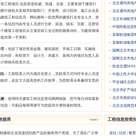
北京通州房地
建筑工程项目.信息渠道权威、快捷、全面，主要来源于建筑行
国家行政机关及相关职能部门、开发商、设计院所、施工企业及
北京通州房地
的建筑工程信息员、网站拥有一批优秀的建筑行业专业人才。发
北京长城航空
每一条信息均由专业人员进行分析、筛选、核实、完善，且密切
中国民航信息
每个建筑工程项目从立项至竣工全过程的最新动向，为建筑领域
首都机场集团
业提供第一手资料。
首都机场集团
详尽：
包括了项目投资金额、建筑面积、开竣工日期、实施地
国网北京市电力
项目内容，和投资方、设计方、承建方、装饰方的项目负责人及
国网北京市电力
设计师相关联系方式。
轨道交通M10
到位：
工程联系人均为项目负责人，其联系方式均经专业人员进
中国人民大学通
细核对，必定大大提高您的工作效率，为您联系业务赢得宝贵的
平谷城区北部
。
北京市矿产地
北京市南郊农场
快捷：
使用纬天建筑工程信息资讯网网络版，您可每日浏览最新
程信息；印刷品每两周便可为您提供方便快捷的阅览。
北京汉戎商贸有
数据库
工程信息按类
助建材企业迅速找到新产品的最终用户资源，为了满足广大用
居住
|
社区
|
教育