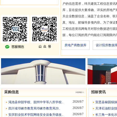
户的信息需求，纬天建筑工程信息资讯
库，旨在提供大量准确、详实的房地产
关企业数据信息，涵盖了企业名称、联
真、地址、邮编等多项内容。为了保证
工程信息资讯网每月对部分数据进行跟
据，每位订阅的用户均能在订阅期限内
房地产商数据库
设计院所数据
采购信息
招标资讯
2026/8/7
渑池县仰韶学校、韶州中学等八所学校..
宣恩县椒园镇抹
2026/8/7
四川省邛崃市教育局邛崃市教育局20..
天津石油职业技
2026/8/7
安庆职业技术学院网络安全设备升级改..
长三角一体化示