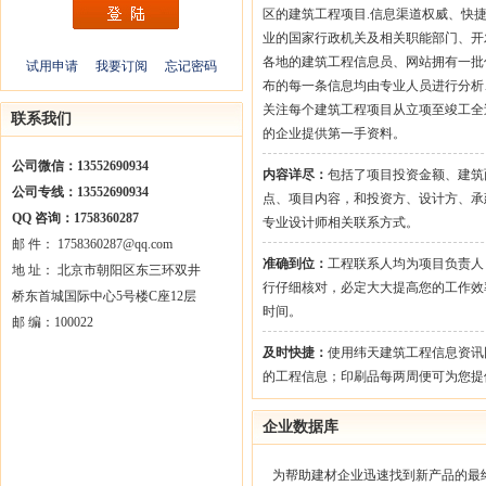
区的建筑工程项目.信息渠道权威、快
业的国家行政机关及相关职能部门、开
各地的建筑工程信息员、网站拥有一批
试用申请
我要订阅
忘记密码
布的每一条信息均由专业人员进行分析
关注每个建筑工程项目从立项至竣工全
联系我们
的企业提供第一手资料。
公司微信：13552690934
内容详尽：
包括了项目投资金额、建筑
公司专线：13552690934
点、项目内容，和投资方、设计方、承
QQ 咨询：1758360287
专业设计师相关联系方式。
邮 件： 1758360287@qq.com
准确到位：
工程联系人均为项目负责人
地 址： 北京市朝阳区东三环双井
行仔细核对，必定大大提高您的工作效
桥东首城国际中心5号楼C座12层
时间。
邮 编：100022
及时快捷：
使用纬天建筑工程信息资讯
的工程信息；印刷品每两周便可为您提
企业数据库
为帮助建材企业迅速找到新产品的最