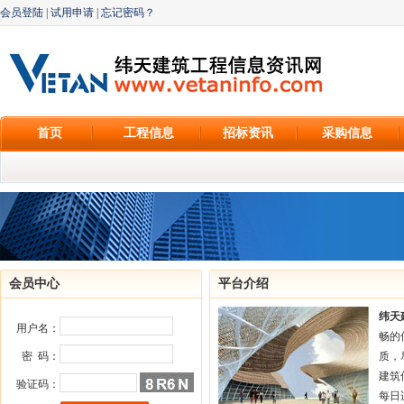
会员登陆
|
试用申请
|
忘记密码？
首页
工程信息
招标资讯
采购信息
会员中心
平台介绍
纬天
用户名：
畅的
密 码：
质，
建筑
验证码：
每日