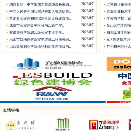
2026/8/7
纳雍县第一中学附属学校设施设备采购..
北京市计量检测
2026/8/7
中华人民共和国吐尔尕特出入境边防检..
青岛职业技术学
2026/8/7
盐池县公安局和数据局机房迁移建设项..
学校教学楼、宿
2026/8/7
成都市公安局金牛区分局2026年空..
乐山师范学院激
2026/8/7
甘肃警察学院2026级公安专业学生..
成都工业学院运
2026/8/7
乐山市妇幼保健院零星维修工程服务采..
AI+先进制造综
2026/8/7
山西金融职业学院操场翻新改造项目的..
广州市南沙区入
友情链接